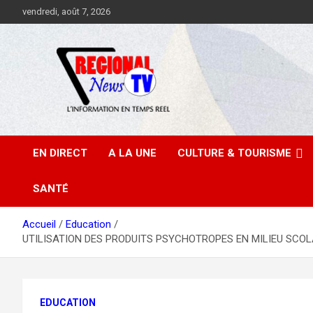
Aller
vendredi, août 7, 2026
au
contenu
EN DIRECT
A LA UNE
CULTURE & TOURISME
SANTÉ
Accueil
Education
UTILISATION DES PRODUITS PSYCHOTROPES EN MILIEU SCOLAIRE
EDUCATION