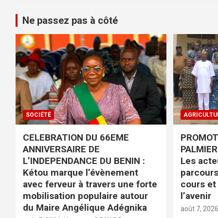
Ne passez pas à côté
SOCIÉTÉ
AGRICULTU
CELEBRATION DU 66EME
PROMOTI
ANNIVERSAIRE DE
PALMIER 
L’INDEPENDANCE DU BENIN :
Les acteu
Kétou marque l’évènement
parcours
avec ferveur à travers une forte
cours et
mobilisation populaire autour
l’avenir
du Maire Angélique Adégnika
août 7, 202