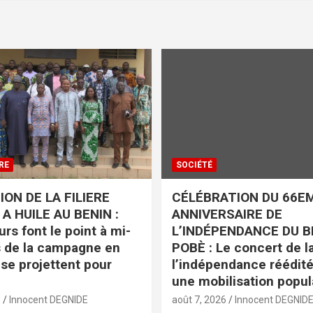
RE
SOCIÉTÉ
ON DE LA FILIERE
CÉLÉBRATION DU 66E
A HUILE AU BENIN :
ANNIVERSAIRE DE
rs font le point à mi-
L’INDÉPENDANCE DU B
 de la campagne en
POBÈ : Le concert de la
 se projettent pour
l’indépendance réédit
une mobilisation popul
6
Innocent DEGNIDE
août 7, 2026
Innocent DEGNID