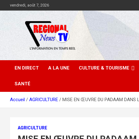
Aller
vendredi, août 7, 2026
au
contenu
EN DIRECT
A LA UNE
CULTURE & TOURISME
SANTÉ
Accueil
AGRICULTURE
MISE EN ŒUVRE DU PADAAM DANS LE D
AGRICULTURE
MISE EN ŒUVRE DU PADAAM DA