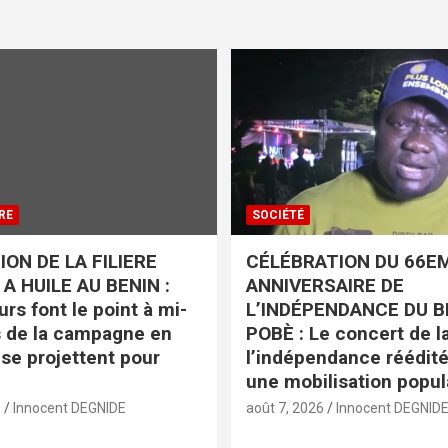
RE
SOCIÉTÉ
ON DE LA FILIERE
CÉLÉBRATION DU 66E
A HUILE AU BENIN :
ANNIVERSAIRE DE
rs font le point à mi-
L’INDÉPENDANCE DU B
 de la campagne en
POBÈ : Le concert de la
 se projettent pour
l’indépendance réédit
une mobilisation popul
6
Innocent DEGNIDE
août 7, 2026
Innocent DEGNID