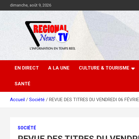
Aller
dimanche, août 9, 2026
au
contenu
EN DIRECT
A LA UNE
CULTURE & TOURISME
SANTÉ
Accueil
Société
REVUE DES TITRES DU VENDREDI 06 FÉVRI
SOCIÉTÉ
REVUE DES TITRES DU VENDR