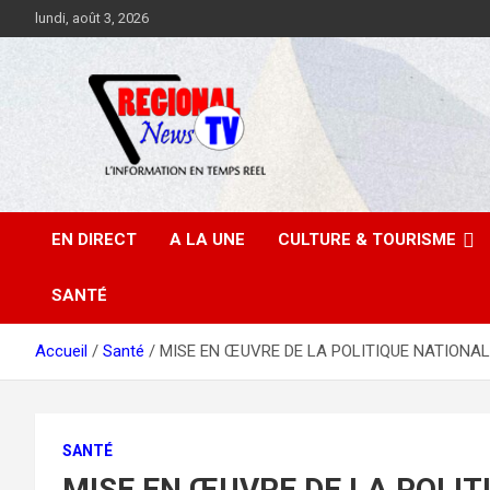
Aller
lundi, août 3, 2026
au
contenu
EN DIRECT
A LA UNE
CULTURE & TOURISME
SANTÉ
Accueil
Santé
MISE EN ŒUVRE DE LA POLITIQUE NATIONALE D
SANTÉ
MISE EN ŒUVRE DE LA POLI