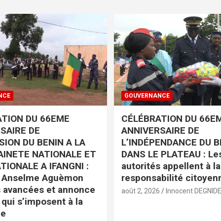
NCE
GOUVERNANCE
TION DU 66EME
CÉLÉBRATION DU 66E
SAIRE DE
ANNIVERSAIRE DE
SION DU BENIN A LA
L’INDÉPENDANCE DU B
INETE NATIONALE ET
DANS LE PLATEAU : Le
TIONALE A IFANGNI :
autorités appellent à la
e Anselme Aguèmon
responsabilité citoyen
s avancées et annonce
août 2, 2026
Innocent DEGNID
 qui s’imposent à la
e