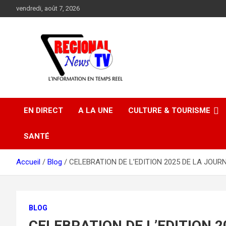
Aller
vendredi, août 7, 2026
au
contenu
EN DIRECT
A LA UNE
CULTURE & TOURISME
SANTÉ
Accueil
Blog
CELEBRATION DE L’EDITION 2025 DE LA JOURNE
BLOG
CELEBRATION DE L’EDITION 