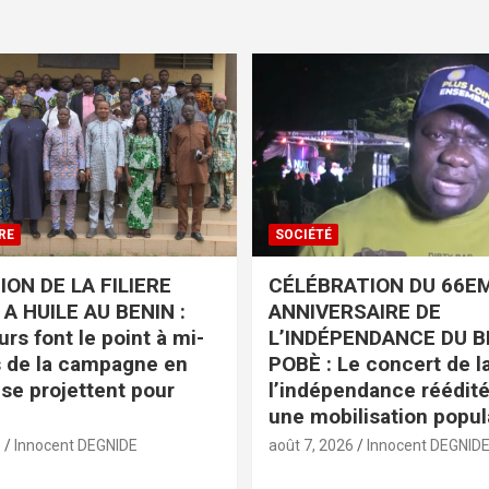
RE
SOCIÉTÉ
ON DE LA FILIERE
CÉLÉBRATION DU 66E
A HUILE AU BENIN :
ANNIVERSAIRE DE
rs font le point à mi-
L’INDÉPENDANCE DU B
 de la campagne en
POBÈ : Le concert de la
 se projettent pour
l’indépendance réédit
une mobilisation popul
6
Innocent DEGNIDE
août 7, 2026
Innocent DEGNID