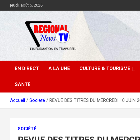
Aller
jeudi, août 6, 2026
au
contenu
EN DIRECT
A LA UNE
CULTURE & TOURISME
SANTÉ
Accueil
Société
REVUE DES TITRES DU MERCREDI 10 JUIN 
SOCIÉTÉ
REVUE DES TITRES DU MERCR