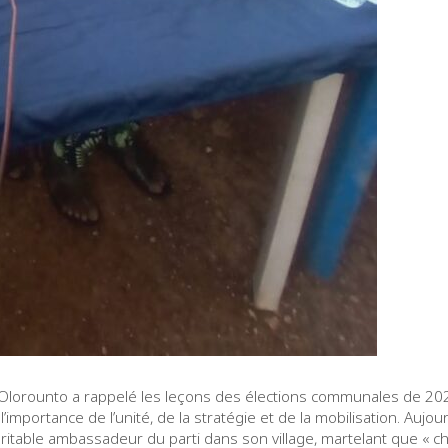
orounto a rappelé les leçons des élections communales de 2020
importance de l’unité, de la stratégie et de la mobilisation. Aujourd
 véritable ambassadeur du parti dans son village, martelant que « 