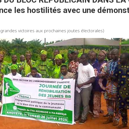
ce les hostilités avec une démonst
 grandes victoires aux prochaines joutes électorales)