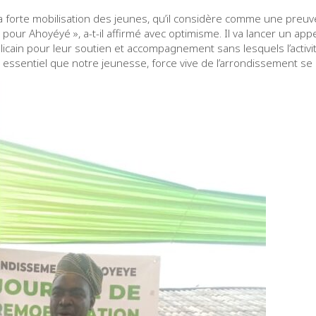
 la forte mobilisation des jeunes, qu’il considère comme une pre
our Ahoyéyé », a-t-il affirmé avec optimisme. Il va lancer un appe
icain pour leur soutien et accompagnement sans lesquels l’activi
s essentiel que notre jeunesse, force vive de l’arrondissement se l