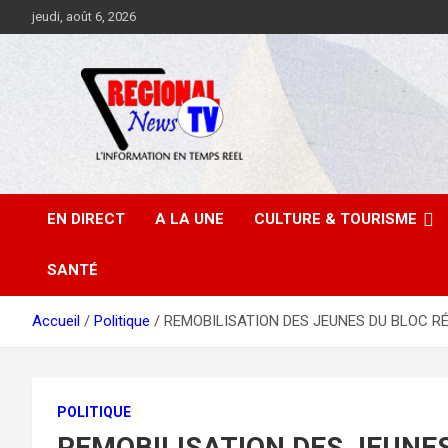
Aller
jeudi, août 6, 2026
au
contenu
EN DIRECT
A LA UNE
CULTURE & TOURISME
SANTÉ
Accueil
Politique
REMOBILISATION DES JEUNES DU BLOC RÉPU
POLITIQUE
REMOBILISATION DES JEUNE