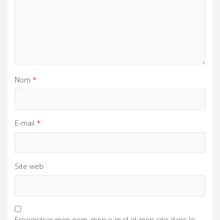
Nom
*
E-mail
*
Site web
Enregistrer mon nom, mon e-mail et mon site dans le