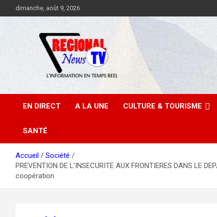
Aller
dimanche, août 9, 2026
au
contenu
EN DIRECT
A LA UNE
CULTURE & TOURISME
SANTÉ
Accueil
Société
PREVENTION DE L’INSECURITE AUX FRONTIERES DANS LE DEPARTEME
coopération