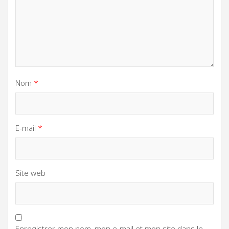
Nom
*
E-mail
*
Site web
Enregistrer mon nom, mon e-mail et mon site dans le