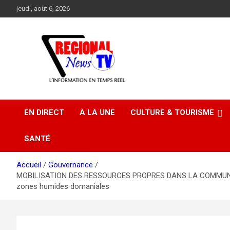
Aller
jeudi, août 6, 2026
au
contenu
EN DIRECT
A LA UNE
CULTURE & TOURISME
SANTÉ
Accueil
Gouvernance
MOBILISATION DES RESSOURCES PROPRES DANS LA COMMUNE D’AD
zones humides domaniales