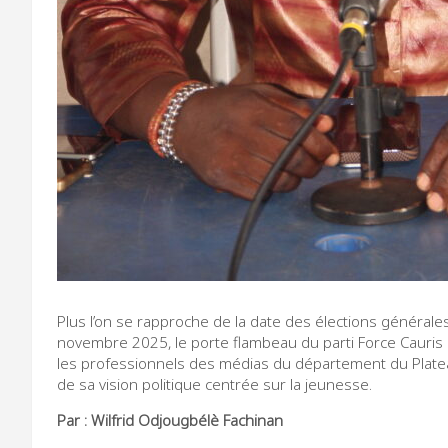
Plus l’on se rapproche de la date des élections générales
novembre 2025, le porte flambeau du parti Force Cauris 
les professionnels des médias du département du Platea
de sa vision politique centrée sur la jeunesse.
Par : Wilfrid Odjougbélè Fachinan