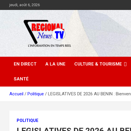
Aller
jeudi, août 6, 2026
au
contenu
EN DIRECT
A LA UNE
CULTURE & TOURISME
SANTÉ
Accueil
Politique
LEGISLATIVES DE 2026 AU BENIN : Bienvenu 
POLITIQUE
LEGISLATIVES DE 2026 AU BENIN