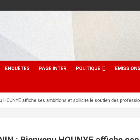
ENQUÊTES
PAGE INTER
POLITIQUE
EMISSION
HOUNYE affiche ses ambitions et sollicite le soutien des professi
 : Bienvenu HOUNYE affiche ses am