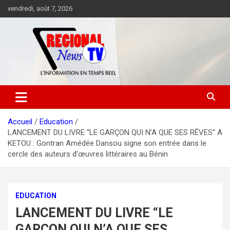
Aller
vendredi, août 7, 2026
au
contenu
Accueil
Education
LANCEMENT DU LIVRE “LE GARÇON QUI N’A QUE SES RÊVES“ A
KETOU : Gontran Amédée Dansou signe son entrée dans le
cercle des auteurs d’œuvres littéraires au Bénin
EDUCATION
LANCEMENT DU LIVRE “LE
GARÇON QUI N’A QUE SES