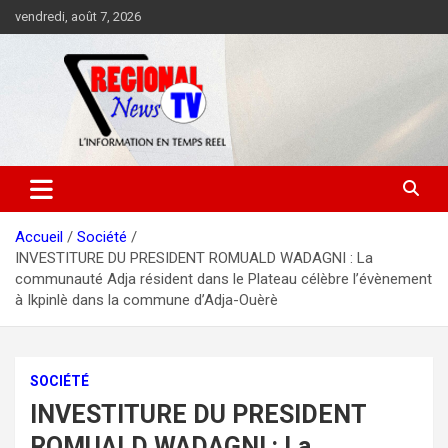
Aller
vendredi, août 7, 2026
au
contenu
Accueil
Société
INVESTITURE DU PRESIDENT ROMUALD WADAGNI : La
communauté Adja résident dans le Plateau célèbre l’évènement
à Ikpinlè dans la commune d’Adja-Ouèrè
SOCIÉTÉ
INVESTITURE DU PRESIDENT
ROMUALD WADAGNI : La