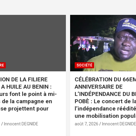
RE
SOCIÉTÉ
ON DE LA FILIERE
CÉLÉBRATION DU 66E
A HUILE AU BENIN :
ANNIVERSAIRE DE
rs font le point à mi-
L’INDÉPENDANCE DU B
 de la campagne en
POBÈ : Le concert de la
 se projettent pour
l’indépendance réédit
une mobilisation popul
6
Innocent DEGNIDE
août 7, 2026
Innocent DEGNID