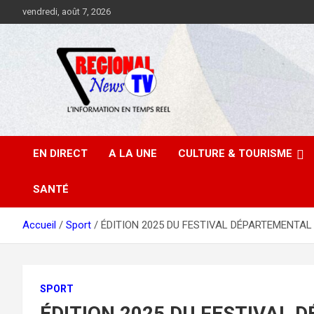
Aller
vendredi, août 7, 2026
au
contenu
EN DIRECT
A LA UNE
CULTURE & TOURISME
SANTÉ
Accueil
Sport
ÉDITION 2025 DU FESTIVAL DÉPARTEMENTAL DE
SPORT
ÉDITION 2025 DU FESTIVAL 