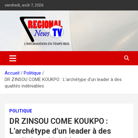
Aller
vendredi, août 7, 2026
au
contenu
Accueil
Politique
DR ZINSOU COME KOUKPO : L’archétype d’un leader à des
qualités indéniables
POLITIQUE
DR ZINSOU COME KOUKPO :
L’archétype d’un leader à des