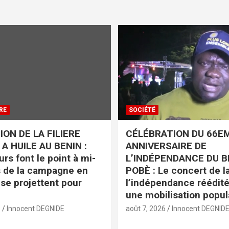
RE
SOCIÉTÉ
ON DE LA FILIERE
CÉLÉBRATION DU 66E
A HUILE AU BENIN :
ANNIVERSAIRE DE
rs font le point à mi-
L’INDÉPENDANCE DU B
 de la campagne en
POBÈ : Le concert de la
 se projettent pour
l’indépendance réédit
une mobilisation popul
6
Innocent DEGNIDE
août 7, 2026
Innocent DEGNID