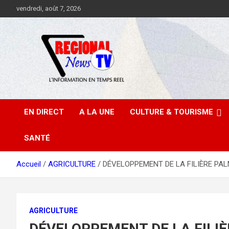
Aller
vendredi, août 7, 2026
au
contenu
EN DIRECT
A LA UNE
CULTURE & TOURISME
SANTÉ
Accueil
AGRICULTURE
DÉVELOPPEMENT DE LA FILIÈRE PALMIE
AGRICULTURE
DÉVELOPPEMENT DE LA FILIÈRE