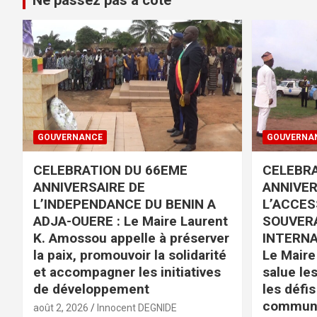
GOUVERNANCE
GOUVERNA
CELEBRATION DU 66EME
CELEBRA
ANNIVERSAIRE DE
ANNIVER
L’INDEPENDANCE DU BENIN A
L’ACCES
ADJA-OUERE : Le Maire Laurent
SOUVERA
K. Amossou appelle à préserver
INTERNA
la paix, promouvoir la solidarité
Le Mair
et accompagner les initiatives
salue le
de développement
les défis
commun
août 2, 2026
Innocent DEGNIDE