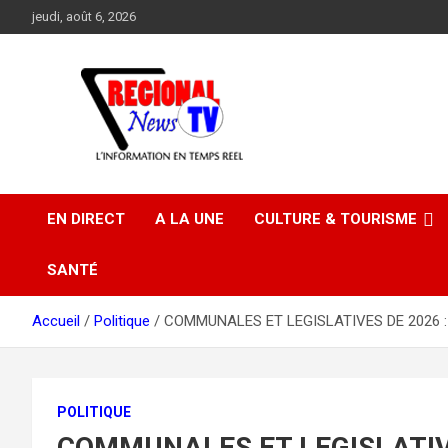
Aller
jeudi, août 6, 2026
au
contenu
EN DIRECT
A LA UNE
CULTURE & TOURISME
SANTÉ
Accueil
Politique
COMMUNALES ET LEGISLATIVES DE 2026 : Ad
POLITIQUE
COMMUNALES ET LEGISLATIVES 