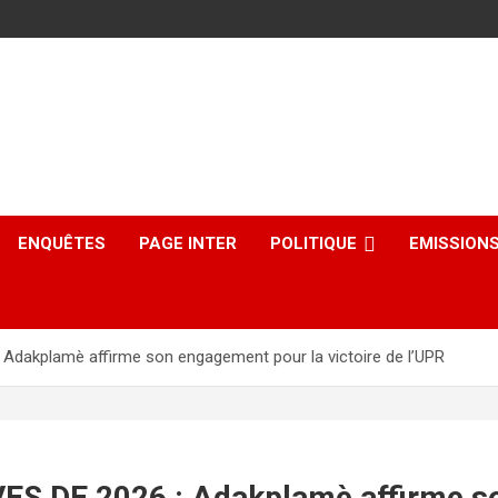
ENQUÊTES
PAGE INTER
POLITIQUE
EMISSION
akplamè affirme son engagement pour la victoire de l’UPR
DE 2026 : Adakplamè affirme son