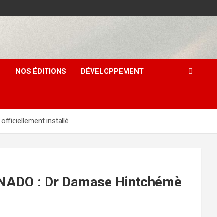
S
NOS ÉDITIONS
DÉVELOPPEMENT
iciellement installé
ADO : Dr Damase Hintchémè