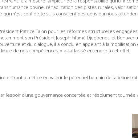
 AKPOYETE a mesuré l’ampleur de la responsabilité qui lui incomb
ranshumance bovine, réhabilitation des pistes rurales, valorisati
 qui m’est confiée. Je suis conscient des défis qui nous attendent »
ésident Patrice Talon pour les réformes structurelles engagées 
, notamment son Président Joseph Fifamè Djogbenou et Bonaventu
verture et du dialogue, il a conclu en appelant à la mobilisation
mite de nos compétences. » a-t-il laissé entendre à cet effet.
aire entrant à mettre en valeur le potentiel humain de l’admini
ar l’espoir d’une gouvernance concertée et résolument tournée v