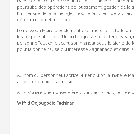
Dans son discours d’investiture, le Dr Damase Hintchémè
poursuite des opérations de lotissement, gestion de la t
l’immensité de la tâche. « Je mesure l’ampleur de la charge
détermination et méthode.
Le nouveau Maire a également exprimé sa gratitude au Pr
les responsables de l’Union Progressiste le Renouveau
personne.Tout en plaçant son mandat sous le signe de l’ou
pour la bonne cause qui intéresse Zagnanado et dans la li
Au nom du personnel, Fabrice N. Kenoukon, a invité le M
accomplir en bien sa mission.
Ainsi s’ouvre une nouvelle ère pour Zagnanado, portée p
Wilfrid Odjougbélè Fachinan