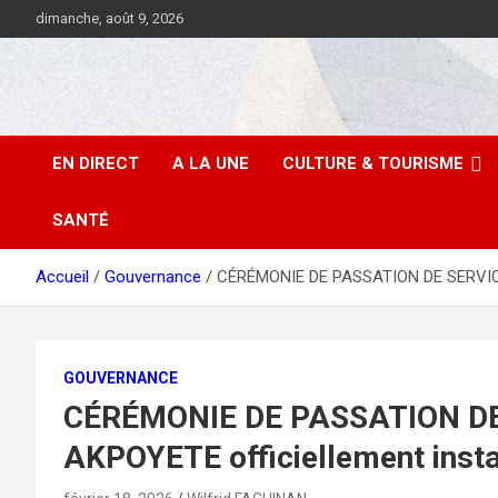
Aller
dimanche, août 9, 2026
au
contenu
EN DIRECT
A LA UNE
CULTURE & TOURISME
SANTÉ
Accueil
Gouvernance
CÉRÉMONIE DE PASSATION DE SERVICE
GOUVERNANCE
CÉRÉMONIE DE PASSATION DE
AKPOYETE officiellement insta