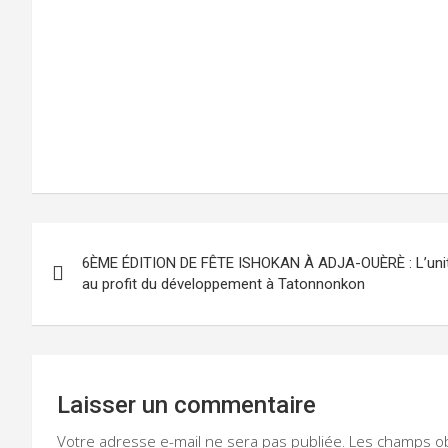
Navigation
6ÈME ÉDITION DE FÊTE ISHOKAN À ADJA-OUÈRÈ : L’unité 
de
au profit du développement à Tatonnonkon
l’article
Laisser un commentaire
Votre adresse e-mail ne sera pas publiée.
Les champs ob