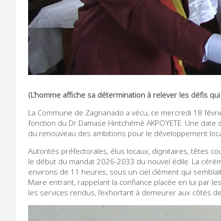
(L’homme affiche sa détermination à relever les défis q
La Commune de Zagnanado a vécu, ce mercredi 18 février 
fonction du Dr Damase Hintchémè AKPOYETE. Une date sym
du renouveau des ambitions pour le développement loca
Autorités préfectorales, élus locaux, dignitaires, têtes
le début du mandat 2026-2033 du nouvel édile. La cérémo
environs de 11 heures, sous un ciel clément qui semblait 
Maire entrant, rappelant la confiance placée en lui par
les services rendus, l’exhortant à demeurer aux côtés d