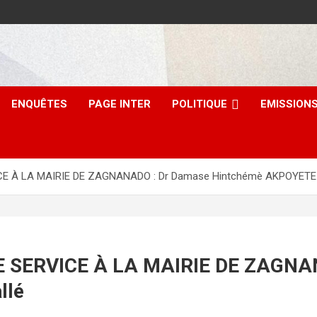
ENQUÊTES
PAGE INTER
POLITIQUE
EMISSION
 À LA MAIRIE DE ZAGNANADO : Dr Damase Hintchémè AKPOYETE off
 SERVICE À LA MAIRIE DE ZAGNAN
llé