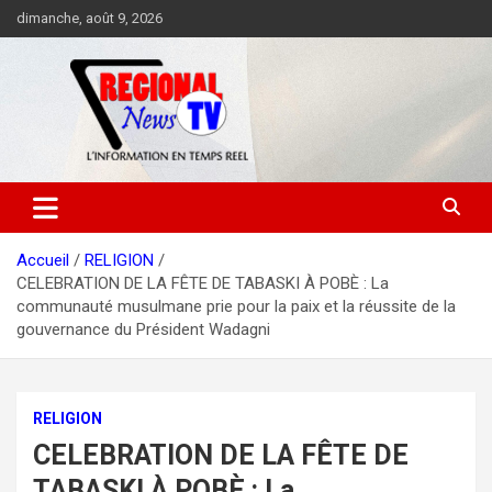
Aller
dimanche, août 9, 2026
au
contenu
Accueil
RELIGION
CELEBRATION DE LA FÊTE DE TABASKI À POBÈ : La
communauté musulmane prie pour la paix et la réussite de la
gouvernance du Président Wadagni
RELIGION
CELEBRATION DE LA FÊTE DE
TABASKI À POBÈ : La