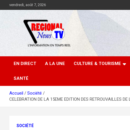
Aller
vendredi, août 7, 2026
au
contenu
EN DIRECT
A LA UNE
CULTURE & TOURISME
SANTÉ
Accueil
Société
CELEBRATION DE LA 15EME EDITION DES RETROUVAILLES DE LA 3
SOCIÉTÉ