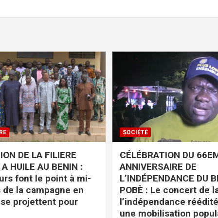
RE
SOCIÉTÉ
ON DE LA FILIERE
CÉLÉBRATION DU 66E
A HUILE AU BENIN :
ANNIVERSAIRE DE
rs font le point à mi-
L’INDÉPENDANCE DU B
 de la campagne en
POBÈ : Le concert de la
 se projettent pour
l’indépendance réédit
une mobilisation popul