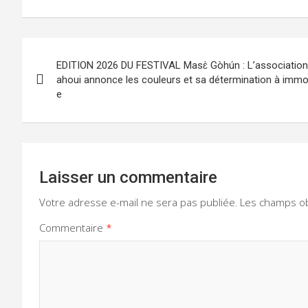
Navigation
EDITION 2026 DU FESTIVAL Masɛ̀ Gòhún : L’association
de
ahoui annonce les couleurs et sa détermination à immort
e
l’article
Laisser un commentaire
Votre adresse e-mail ne sera pas publiée.
Les champs ob
Commentaire
*