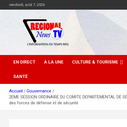
Aller
vendredi, août 7, 2026
au
contenu
EN DIRECT
A LA UNE
CULTURE & TOURISME
SANTÉ
Accueil
Gouvernance
2EME SESSION ORDINAIRE DU COMITE DEPARTEMENTAL DE SECURITE
des forces de défense et de sécurité