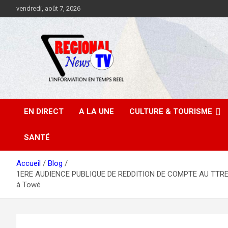
Aller
vendredi, août 7, 2026
au
contenu
EN DIRECT
A LA UNE
CULTURE & TOURISME
SANTÉ
Accueil
Blog
1ERE AUDIENCE PUBLIQUE DE REDDITION DE COMPTE AU TTRE DE 2
à Towé